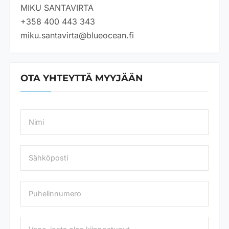
MIKU SANTAVIRTA
+358 400 443 343
miku.santavirta@blueocean.fi
OTA YHTEYTTÄ MYYJÄÄN
N
a
m
e
S
*
ä
h
k
P
ö
u
p
h
o
e
s
V
l
t