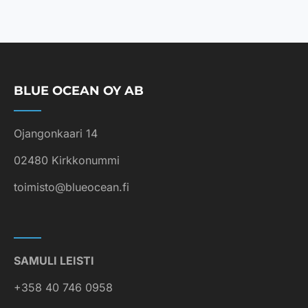
t
*
BLUE OCEAN OY AB
Ojangonkaari 14
02480 Kirkkonummi
toimisto@blueocean.fi
SAMULI LEISTI
+358 40 746 0958