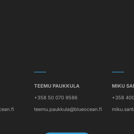
TEEMU PAUKKULA
MIKU SA
+358 50 070 9586
+358 400
cean.fi
teemu.paukkula@blueocean.fi
miku.sant