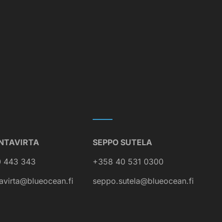
NTAVIRTA
SEPPO SUTELA
 443 343
+358 40 531 0300
avirta@blueocean.fi
seppo.sutela@blueocean.fi