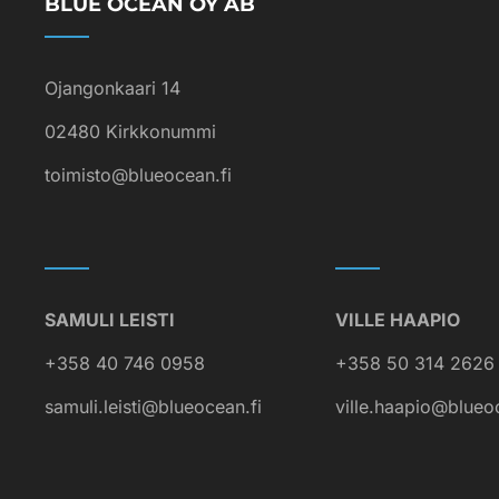
BLUE OCEAN OY AB
Ojangonkaari 14
02480 Kirkkonummi
toimisto@blueocean.fi
SAMULI LEISTI
VILLE HAAPIO
+358 40 746 0958
+358 50 314 2626
samuli.leisti@blueocean.fi
ville.haapio@blueo