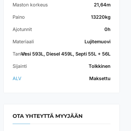
Maston korkeus
21,64m
Paino
13220kg
Ajotunnit
0h
Materiaali
Lujitemuovi
Tankit
Vesi 593L, Diesel 459L, Septi 55L + 56L
Sijainti
Tolkkinen
ALV
Maksettu
OTA YHTEYTTÄ MYYJÄÄN