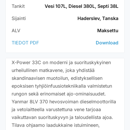
Tankit
Vesi 107L, Diesel 380L, Septi 38L
Sijainti
Haderslev, Tanska
ALV
Maksettu
TIEDOT PDF
Download
X-Power 33C on moderni ja suorituskykyinen
urheilullinen matkavene, joka yhdistää
skandinaavisen muotoilun, edistyksellisen
epoksisen tyhjiöinfuusiotekniikalla valmistetun
rungon sekä erinomaiset ajo-ominaisuudet.
Yanmar 8LV 370 hevosvoiman dieselmoottorilla
ja vetolaitteella varustettuna vene tarjoaa
vaikuttavan suorituskyvyn ja taloudellista ajoa.
Tilava ohjaamo laadukkaine istuimineen,