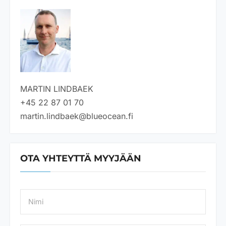
MARTIN LINDBAEK
+45 22 87 01 70
martin.lindbaek@blueocean.fi
OTA YHTEYTTÄ MYYJÄÄN
N
a
m
e