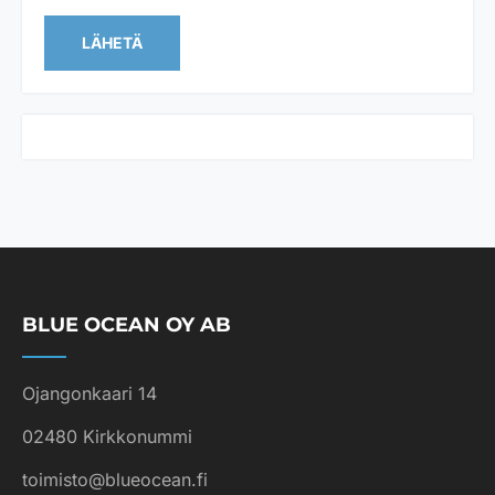
i
n
LÄHETÄ
n
o
s
t
u
n
u
t
*
BLUE OCEAN OY AB
Ojangonkaari 14
02480 Kirkkonummi
toimisto@blueocean.fi