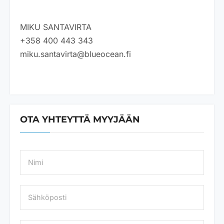
MIKU SANTAVIRTA
+358 400 443 343
miku.santavirta@blueocean.fi
OTA YHTEYTTÄ MYYJÄÄN
N
a
m
e
S
*
ä
h
k