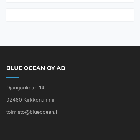
s
t
u
n
u
t
*
BLUE OCEAN OY AB
Ojangonkaari 14
02480 Kirkkonummi
toimisto@blueocean.fi