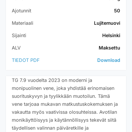
Ajotunnit
50
Materiaali
Lujitemuovi
Sijainti
Helsinki
ALV
Maksettu
TIEDOT PDF
Download
TG 7.9 vuodelta 2023 on moderni ja
monipuolinen vene, joka yhdistää erinomaisen
suorituskyvyn ja tyylikkään muotoilun. Tämä
vene tarjoaa mukavan matkustuskokemuksen ja
vakautta myös vaativissa olosuhteissa. Avotilan
monikäyttöisyys ja käytännöllisyys tekevät siitä
täydellisen valinnan päiväretkille ja