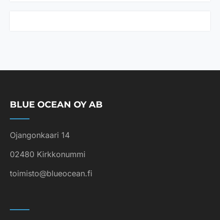
t
u
n
u
t
*
BLUE OCEAN OY AB
Ojangonkaari 14
02480 Kirkkonummi
toimisto@blueocean.fi