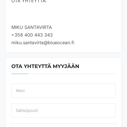
OTA YHTEYTTÄ:
MIKU SANTAVIRTA
+358 400 443 343
miku.santavirta@blueocean.fi
OTA YHTEYTTÄ MYYJÄÄN
N
a
m
e
S
*
ä
h
k
P