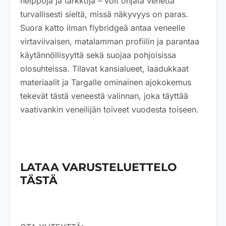
helppoja ja tarkkoja – voit ohjata venettä
turvallisesti sieltä, missä näkyvyys on paras.
Suora katto ilman flybridgeä antaa veneelle
virtaviivaisen, matalamman profiilin ja parantaa
käytännöllisyyttä sekä suojaa pohjoisissa
olosuhteissa. Tilavat kansialueet, laadukkaat
materiaalit ja Targalle ominainen ajokokemus
tekevät tästä veneestä valinnan, joka täyttää
vaativankin veneilijän toiveet vuodesta toiseen.
LATAA VARUSTELUETTELO
TÄSTÄ