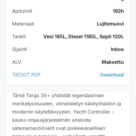
Ajotunnit
192h
Materiaali
Lujitemuovi
Tankit
Vesi 185L, Diesel 1185L, Septi 120L
Sijainti
Inkoo
ALV
Maksettu
TIEDOT PDF
Download
Tämä Targa 35+ yhdistää legendaarisen
merikelpoisuuden, viimeistellyn käsityötaidon ja
modernin käytettävyyden. Yacht Controller -
kauko-ohjausjärjestelmän ansiosta
satamamanööverit ovat poikkeuksellisen