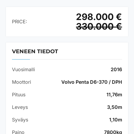
298.000 €
PRICE:
330.000 €
VENEEN TIEDOT
Vuosimalli
2016
Moottori
Volvo Penta D6-370 / DPH
Pituus
11,76m
Leveys
3,50m
Syväys
1,10m
Paino
7800kg