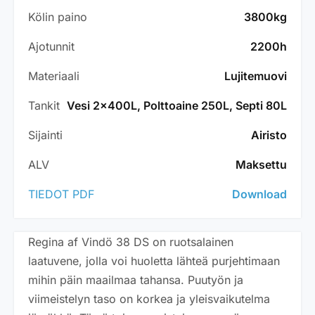
Kölin paino
3800kg
Ajotunnit
2200h
Materiaali
Lujitemuovi
Tankit
Vesi 2x400L, Polttoaine 250L, Septi 80L
Sijainti
Airisto
ALV
Maksettu
TIEDOT PDF
Download
Regina af Vindö 38 DS on ruotsalainen
laatuvene, jolla voi huoletta lähteä purjehtimaan
mihin päin maailmaa tahansa. Puutyön ja
viimeistelyn taso on korkea ja yleisvaikutelma