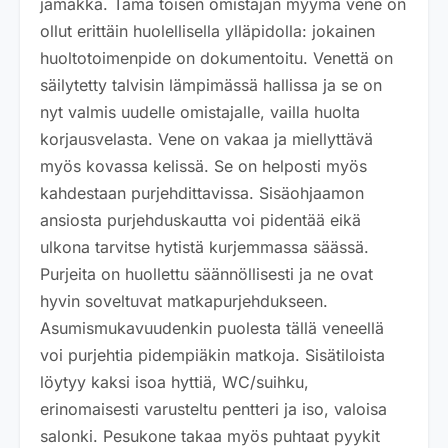
jämäkkä. Tämä toisen omistajan myymä vene on
ollut erittäin huolellisella ylläpidolla: jokainen
huoltotoimenpide on dokumentoitu. Venettä on
säilytetty talvisin lämpimässä hallissa ja se on
nyt valmis uudelle omistajalle, vailla huolta
korjausvelasta. Vene on vakaa ja miellyttävä
myös kovassa kelissä. Se on helposti myös
kahdestaan purjehdittavissa. Sisäohjaamon
ansiosta purjehduskautta voi pidentää eikä
ulkona tarvitse hytistä kurjemmassa säässä.
Purjeita on huollettu säännöllisesti ja ne ovat
hyvin soveltuvat matkapurjehdukseen.
Asumismukavuudenkin puolesta tällä veneellä
voi purjehtia pidempiäkin matkoja. Sisätiloista
löytyy kaksi isoa hyttiä, WC/suihku,
erinomaisesti varusteltu pentteri ja iso, valoisa
salonki. Pesukone takaa myös puhtaat pyykit