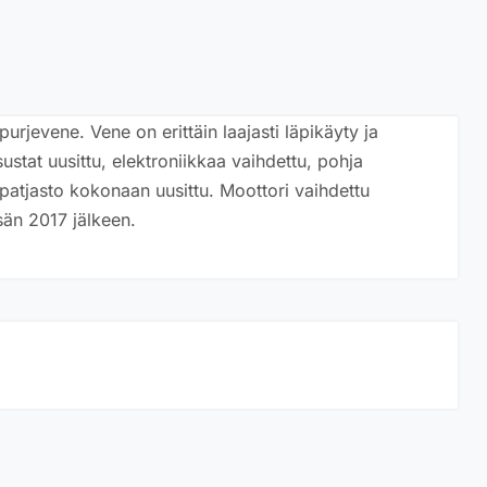
rjevene. Vene on erittäin laajasti läpikäyty ja
ustat uusittu, elektroniikkaa vaihdettu, pohja
ä patjasto kokonaan uusittu. Moottori vaihdettu
sän 2017 jälkeen.