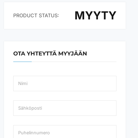
MYYTY
PRODUCT STATUS:
OTA YHTEYTTÄ MYYJÄÄN
N
a
m
e
*
S
ä
h
k
ö
P
p
u