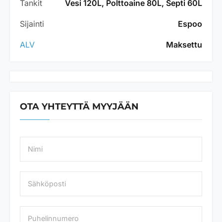
Tankit
Vesi 120L, Polttoaine 80L, Septi 60L
Sijainti
Espoo
ALV
Maksettu
OTA YHTEYTTÄ MYYJÄÄN
N
a
m
e
S
*
ä
h
k
P
ö
u