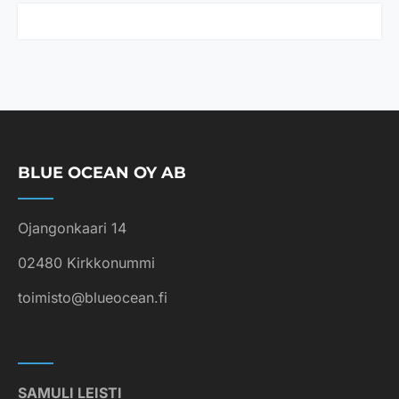
u
n
u
t
*
BLUE OCEAN OY AB
Ojangonkaari 14
02480 Kirkkonummi
toimisto@blueocean.fi
SAMULI LEISTI