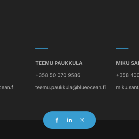
TEEMU PAUKKULA
MIKU SA
+358 50 070 9586
+358 400
cean.fi
teemu.paukkula@blueocean.fi
miku.sant