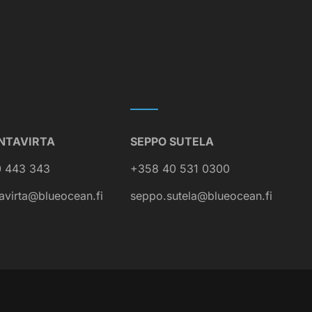
NTAVIRTA
SEPPO SUTELA
 443 343
+358 40 531 0300
avirta@blueocean.fi
seppo.sutela@blueocean.fi