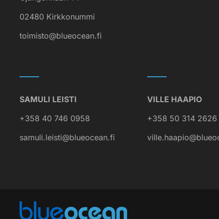
02480 Kirkkonummi
toimisto@blueocean.fi
SAMULI LEISTI
VILLE HAAPIO
+358 40 746 0958
+358 50 314 2626
samuli.leisti@blueocean.fi
ville.haapio@blueo