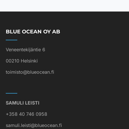
BLUE OCEAN OY AB
Veneentekijäntie 6
00210 Helsinki
toimisto@blueocean.fi
SAMULI LEISTI
+358 40 746 0958
samuli.leisti@blueocean.fi