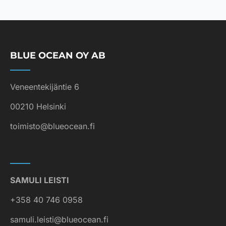
BLUE OCEAN OY AB
Veneentekijäntie 6
00210 Helsinki
toimisto@blueocean.fi
SAMULI LEISTI
+358 40 746 0958
samuli.leisti@blueocean.fi